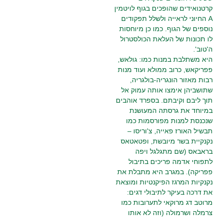
קרטנואידים שהופכים בגוף לויטמין
A החיוני לראייה ולשלל תפקודים
נוספים של הגוף. כמו כן מיוחסות
לו תכונות של העלאת הכולסטרול
ה'טוב'.
היא משתלבת במנות כמו: גולאש,
פפריקאש, כרוב ממולא ועוד מנות
רבות מאזור הונגריה-בולגריה,
שתושביהן אימצו אותה עמוק אל
תוך ליבם וקיבתם. בספרד אוהבים
במיוחד את גרסתה המעושנת
שנכנסת למנות מפורסמות כמו
תבשיל האורז פאייה, צ'וריסו –
נקנקיית בשר מיובשת, ופטאטאס
בראבאס (שם מתגלגל ויפה
לתפוחי אדמה פריכים בתיבול
פפריקה). במגרב היא מתבלת את
נקנקיות המרגז הפיקנטיות ומוצאת
את דרכה בעיקר לתיבולי דגים:
מרוטב דג מרוקאי לתערובות כמו
צרמלה ושרמולה (וזה לא אותו