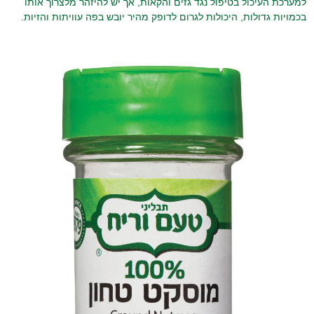
למערכת העיכול בטיפול נגד גזים והקאות, אך יש להיזהר מלצרוך אותו
בכמויות גדולות, היכולות לגרום לדופק מהיר יובש בפה עוויתות והזיות.