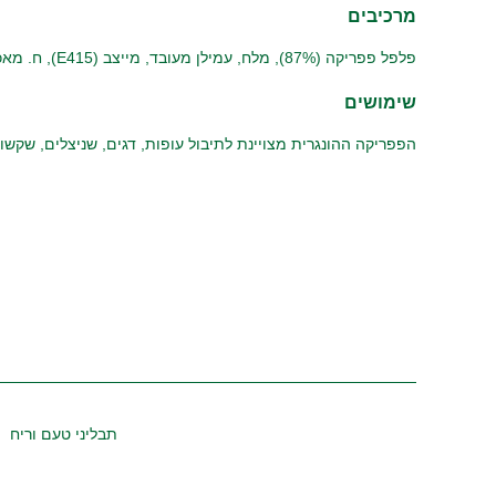
מרכיבים
פלפל פפריקה (87%), מלח, עמילן מעובד, מייצב (E415), ח. מאכל (ח. לימון), ח. משמר (E202)
שימושים
הפפריקה ההונגרית מצויינת לתיבול עופות, דגים, שניצלים, שקשוק
תבליני טעם וריח