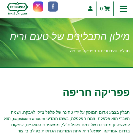
0
מילון התבלינים של טעם וריח
תבליני טעם וריח
>
פפריקה חריפה
וכן
רכזי
פפריקה חריפה
תבלין בצבע אדום המופק על ידי טחינה של פלפל צ'ילי לאבקה. ושמה
העברי הוא פלפלת .צמח הפלפלת, בשמו המדעי capsicum anuum, הוא
למעשה זן מתורבת של צמח פלפל צ'ילי, ממשפחת הסולניים, שמקורו
בדרום אמריקה. ישראל היא אחת המדינות הגדולות בעולם בייצור