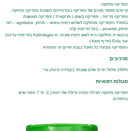
פפריקה מתוקה.
קיימים מספר סוגים של פפריקה בצורותיהם השונות פפריקה מתוקה ,
פפריקה חריפה , פפריקה בשמן ( מרוקאית ) פפריקה מעושנת.
בספרד הפפריקה מחולקת לשלוש רמות:dolce – מתוק, agridulce – חצי
מתוק וpicante – בעל חריפות קלה.
בהונגריה החלוקה היא לשש רמות שונות, מ-Különleges (חריפות עדינה)
ועד Erős (חריף מאוד).
הפפריקה צובעת כל מאכל בצבע אדום עז ומחמיא.
מרכיבים
100% פלפל חריף שלם שנבחר בקפידה וניטחן טרי.
סגולות רפואיות
פפריקה מתוקה מכילה כמות גדולה של ויטמין C, פי 7 ממה שיש
בתפוזים.