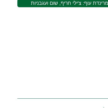
ינדת עוף: צ'ילי חריף, שום ועגבניות