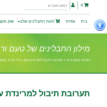
0
חפשו
מוצרים
פתור
בית
אודות
חנות התבלינים שלנו
שוק מקצו
פתיחת
פריט
גישות
מילון התבלינים של טעם ורי
תבליני טעם וריח
>
תערובת תיבול למרינדת עוף: צ'ילי חריף, שום 
וכן
רכזי
תערובת תיבול למרינדת עוף