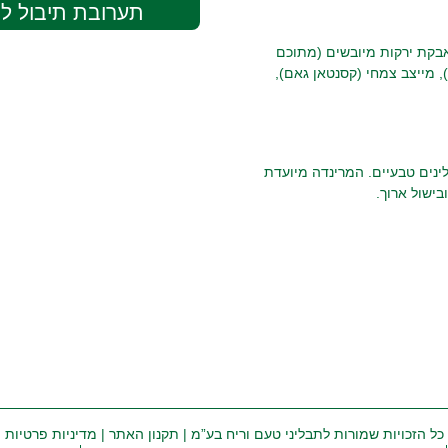
תערובת תיבול למר
ום 13%, צ'ילי 2%), סוכר, מלח, אבקת ירקות מיובשים (מתוכם
ניות 4%), חומר טעם וריח טבעי, חומר מונע התגיישות E551)), מייצב צמחי (קסנטאן גאם),
ינים טבעיים. המרינדה מיועדת
בישול ארוך.
כל הזכויות שמורות לתבליני טעם וריח בע”מ |
תקנון האתר
|
מדיניות פרטיות