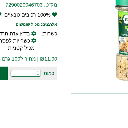
מק"ט:
7290020046703
100% רכיבים טבעיים
אלרגנים: מכיל שומשום
כשרות:
בד"ץ עדה חרד
כשרויות לפסח:
מכיל קטניות
11.00
₪
| מחיר ל100 גרם ₪7.86
כמות