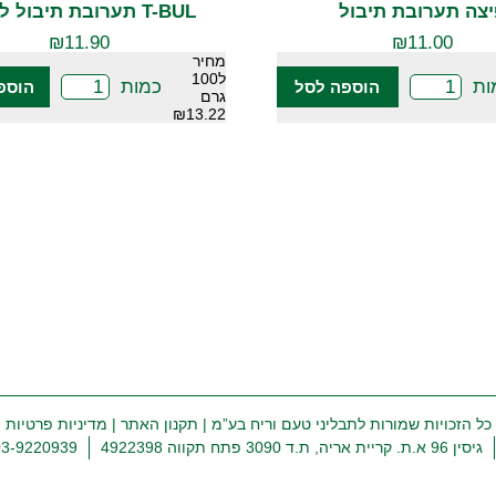
צה תערובת תיבול
T-BUL תערובת תיבול לדגים
₪
11.90
₪
11.00
מחיר
ל100
ות
כמות
הוספה לסל
הוספ
גרם
₪13.22
כל הזכויות שמורות לתבליני טעם וריח בע”מ |
תקנון האתר
|
מדיניות פרטיות
גיסין 96 א.ת. קריית אריה, ת.ד 3090 פתח תקווה 4922398
03-9220939