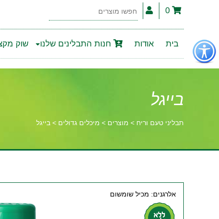
0
חפשו
מוצרים
פתור
בית
אודות
חנות התבלינים שלנו
שוק מקצו
פתיחת
פריט
גישות
בייגל
תבליני טעם וריח
>
מוצרים
>
מיכלים גדולים
>
בייגל
וכן
רכזי
אלרגנים: מכיל שומשום