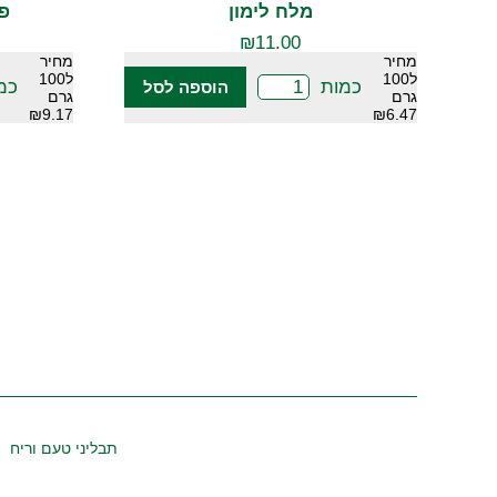
מלח לימון
פי
₪
11.00
מחיר
מחיר
ל100
ל100
כמות
כמ
הוספה לסל
גרם
גרם
₪9.17
₪6.47
תבליני טעם וריח