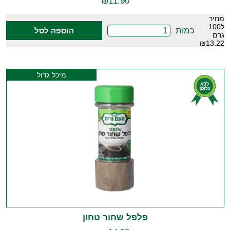
₪
11.90
מחיר
ל100
כמות
הוספה לסל
גרם
₪13.22
מיכל גדול
פלפל שחור טחון