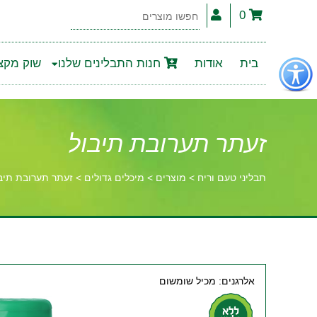
0
חפשו
מוצרים
פתור
בית
אודות
חנות התבלינים שלנו
שוק מקצו
פתיחת
פריט
גישות
זעתר תערובת תיבול
תבליני טעם וריח
>
מוצרים
>
מיכלים גדולים
>
זעתר תערובת תיב
וכן
רכזי
אלרגנים: מכיל שומשום