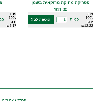
פפריקה מתוקה מרוקאית בשמן
פי
₪
11.00
מחיר
מחיר
ל100
ל100
כמות
כמ
הוספה לסל
גרם
גרם
₪9.17
₪12.22
תבליני טעם וריח