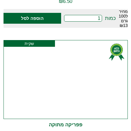
₪
6.50
מחיר
ל100
כמות
הוספה לסל
גרם
₪13
שקית
פפריקה מתוקה