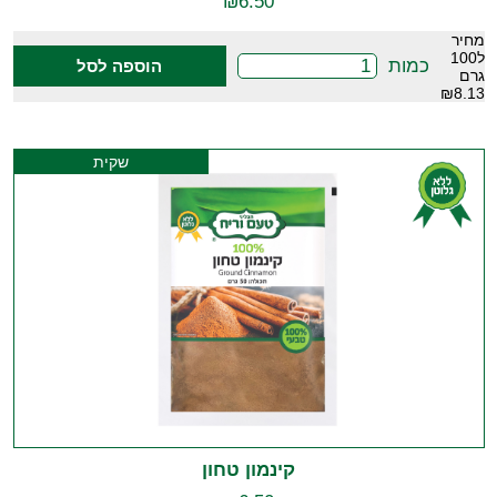
₪
6.50
מחיר
ל100
כמות
הוספה לסל
גרם
₪8.13
שקית
קינמון טחון