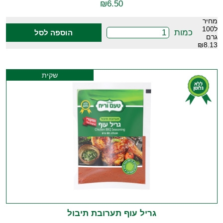
₪
6.50
מחיר
ל100
כמות
הוספה לסל
גרם
₪8.13
שקית
גריל עוף תערובת תיבול