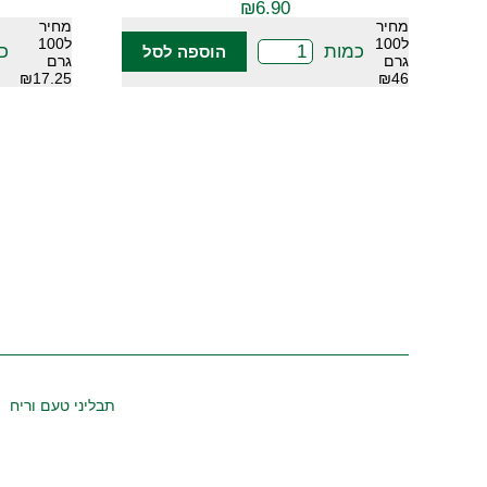
₪
6.90
מחיר
מחיר
ל100
ל100
כמות
כ
הוספה לסל
גרם
גרם
₪17.25
₪46
תבליני טעם וריח