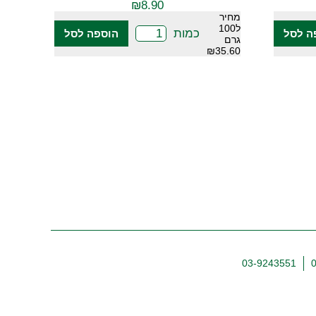
₪
8.90
מחיר
ל100
כמות
ה לסל
הוספה לסל
גרם
₪35.60
03-9243551