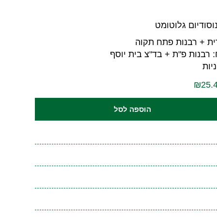
וסודיום גלוטומט
ית + רבנות פתח תקוה
 רבנות פ"ת + בד"צ בית יוסף
יות
הוספה לסל