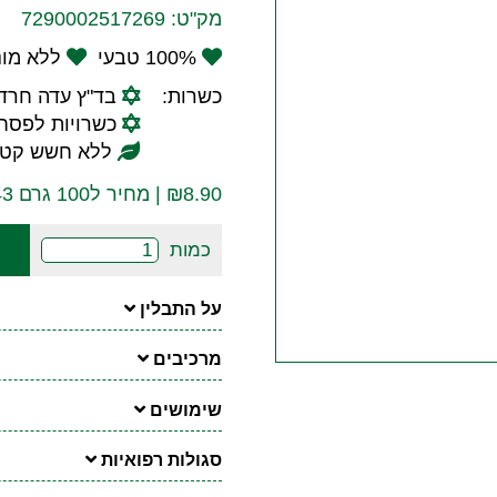
מק"ט:
7290002517269
100% טבעי
ללא מונ
כשרות:
בד"ץ עדה חרד
כשרויות לפסח:
ללא חשש קטנ
8.90
₪
| מחיר ל100 גרם ₪25.43
כמות
על התבלין
מרכיבים
שימושים
סגולות רפואיות