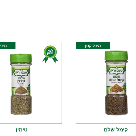
מיכל קטן
מיכל
קימל שלם
טימין