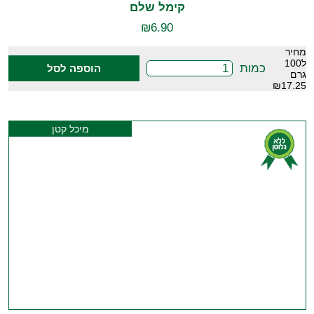
קימל שלם
₪
6.90
מחיר
ל100
כמות
הוספה לסל
גרם
₪17.25
מיכל קטן