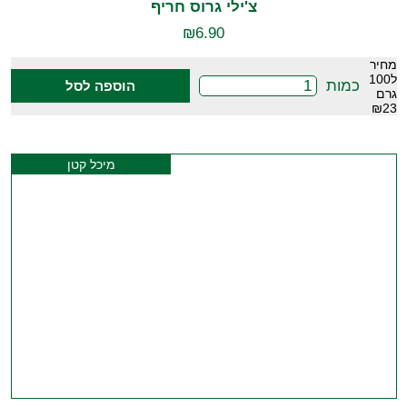
צ'ילי גרוס חריף
₪
6.90
מחיר
ל100
כמות
הוספה לסל
גרם
₪23
מיכל קטן