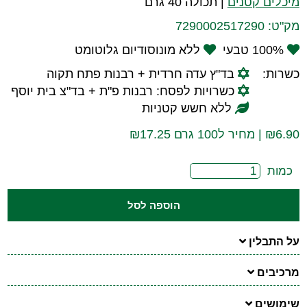
מיכלים קטנים
|
תכולה 40 גרם
מק"ט:
7290002517290
100% טבעי
ללא מונוסודיום גלוטומט
כשרות:
בד"ץ עדה חרדית + רבנות פתח תקוה
כשרויות לפסח: רבנות פ"ת + בד"צ בית יוסף
ללא חשש קטניות
6.90
₪
| מחיר ל100 גרם ₪17.25
כמות
הוספה לסל
על התבלין
מרכיבים
שימושים