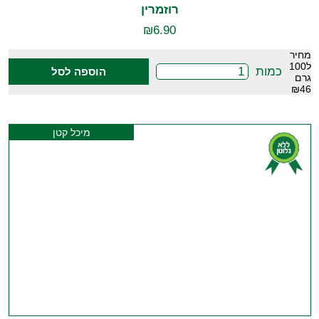
רוזמרין
₪
6.90
מחיר
ל100
כמות
הוספה לסל
גרם
₪46
מיכל קטן