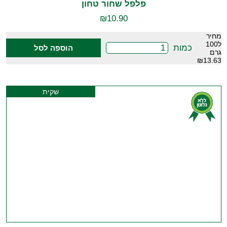
פלפל שחור טחון
₪
10.90
מחיר
ל100
כמות
הוספה לסל
גרם
₪13.63
שקית