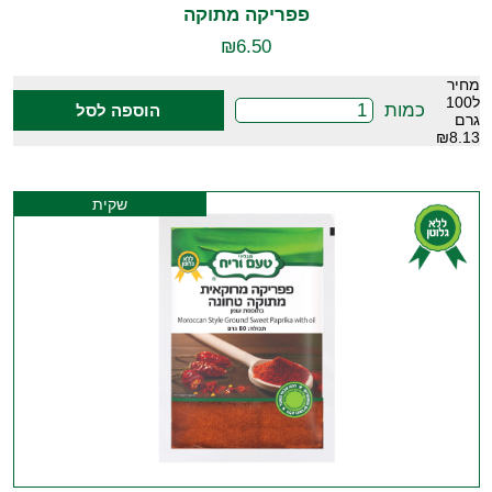
פפריקה מתוקה
₪
6.50
מחיר
ל100
כמות
הוספה לסל
גרם
₪8.13
שקית