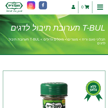
0
T-BUL תערובת תיבול לדגים
תבליני טעם וריח
>
מוצרים
>
מיכלים גדולים
>
T-BUL תערובת תיבול
לדגים
וכן
רכזי