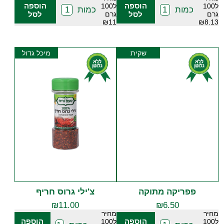
הוספה
הוספה
ל100
ל100
כמות
כמות
גרם
לסל
גרם
לסל
₪11
₪8.13
שקית
מיכל גדול
פפריקה מתוקה
צ'ילי גרוס חריף
₪
11.00
₪
6.50
מחיר
מחיר
הוספה
הוספה
ל100
ל100