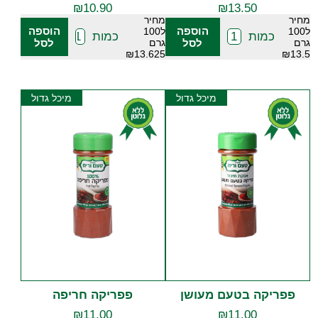
₪
10.90
₪
13.50
מחיר
מחיר
הוספה
הוספה
ל100
ל100
כמות
כמות
גרם
לסל
גרם
לסל
₪13.625
₪13.5
מיכל גדול
מיכל גדול
פפריקה בטעם מעושן
פפריקה חריפה
₪
11.00
₪
11.00