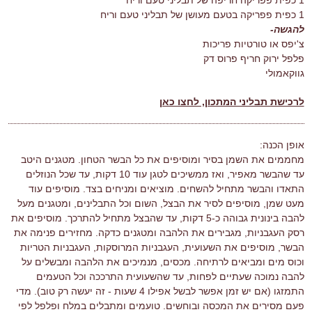
1 כפית פפריקה בטעם מעושן של תבליני טעם וריח
להגשה-
צ'יפס או טורטיות פריכות
פלפל ירוק חריף פרוס דק
גווקאמולי
לרכישת תבליני המתכון, לחצו כאן
אופן הכנה:
מחממים את השמן בסיר ומוסיפים את כל הבשר הטחון. מטגנים היטב
עד שהבשר מאפיר, ואז ממשיכים לטגן עוד 10 דקות, עד שכל הנוזלים
התאדו והבשר מתחיל להשחים. מוציאים ומניחים בצד. מוסיפים עוד
מעט שמן, מוסיפים לסיר את הבצל, השום וכל התבלינים, ומטגנים מעל
להבה בינונית גבוהה כ-5 דקות, עד שהבצל מתחיל להתרכך. מוסיפים את
רסק העגבניות, מגבירים את הלהבה ומטגנים כדקה. מחזירים פנימה את
הבשר, מוסיפים את השעועית, העגבניות המרוסקות, העגבניות הטריות
וכוס מים ומביאים לרתיחה. מכסים, מנמיכים את הלהבה ומבשלים על
להבה נמוכה שעתיים לפחות, עד שהשעועית התרככה וכל הטעמים
התמזגו (אם יש זמן אפשר לבשל אפילו 4 שעות - זה יעשה רק טוב). מדי
פעם מסירים את המכסה ובוחשים. טועמים ומתבלים במלח ופלפל לפי