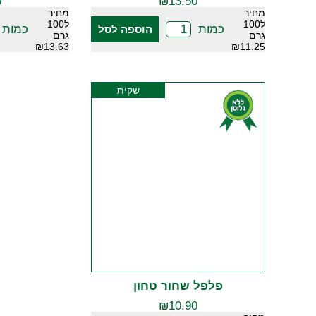
0
₪
13.50
מחיר
מחיר
ל100
ל100
כמות
כמות
הוספה לסל
גרם
גרם
₪13.63
₪11.25
שקית
פלפל שחור טחון
₪
10.90