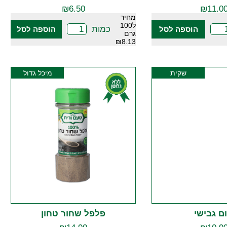
₪
6.50
₪
11.0
מחיר
ל100
כמות
הוספה לסל
הוספה לסל
גרם
₪8.13
שקית
מיכל גדול
ם גבישי
פלפל שחור טחון