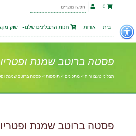
0
חפשו
מוצרים
פתור
בית
אודות
חנות התבלינים שלנו
שוק מקצו
פתיחת
פריט
גישות
פסטה ברוטב שמנת ופטריו
תבליני טעם וריח
>
מתכונים
>
תוספות
>
פסטה ברוטב שמנת ופט
וכן
רכזי
פסטה ברוטב שמנת ופטריו