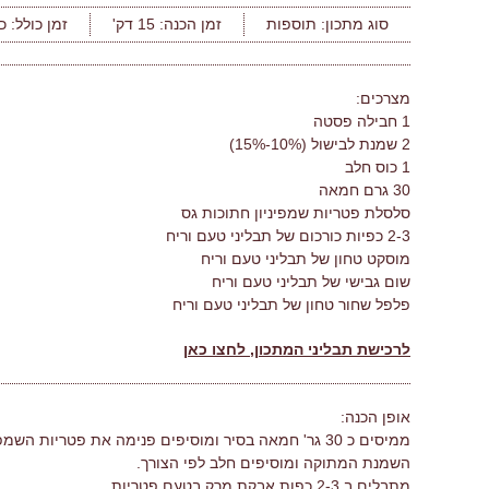
סוג מתכון:
תוספות
זמן הכנה:
15 דק'
זמן כולל:
כ
מצרכים:
1 חבילה פסטה
2 שמנת לבישול (10%-15%)
1 כוס חלב
30 גרם חמאה
סלסלת פטריות שמפיניון חתוכות גס
2-3 כפיות כורכום של תבליני טעם וריח
מוסקט טחון של תבליני טעם וריח
שום גבישי של תבליני טעם וריח
פלפל שחור טחון של תבליני טעם וריח
לרכישת תבליני המתכון, לחצו כאן
אופן הכנה:
ממיסים כ 30 גר' חמאה בסיר ומוסיפים פנימה את פטריו
השמנת המתוקה ומוסיפים חלב לפי הצורך.
מתבלים ב 2-3 כפות אבקת מרק בטעם פטריות