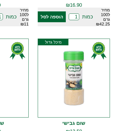
0
₪
16.90
מחיר
מחיר
ל100
ל100
כמות
כמות
הוספה לסל
גרם
גרם
₪11
₪42.25
מיכל גדול
שום גבישי
שו