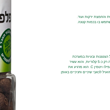
ת והחמצת ירקות ועוד.
שתמש בו בכמות קטנה.
 הצטננות ובעיות במערכת
העיכול כגון גזים.פלפל אנגלי הוא לא רק טעים; כפית טחונה מכילה רק כ-5 קלוריות, והוא עשיר
במיוחד בסידן, מגנון, אשלגן, אבץ, ויטמין A, ניאצין (ויטמין B3) ואפילו ויטמין C. הוא מרגיע את
ועיל לכאבי שיניים וחניכיים באופן