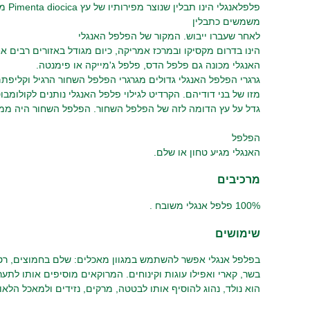
פלפלאנ
משמשים כתבלין
לאחר שעברו ייבוש. המקור של הפלפל האנגלי
הינו בדרום מקסיקו ובמרכז אמריקה, כיום מגודל באזורים רבים 
האנגלי מכונה גם פלפל הדס, פלפל ג'מייקה או פימנטה.
גרגרי הפלפל האנגלי גדולים מגרגרי הפלפל השחור הרגיל וקלי
מזו של בני דודיהם. הקרדיט לגילוי פלפל האנגלי נותנים לקולומבו
גדל על עץ הדומה לזה של הפלפל השחור. הפלפל השחור היה ממ
הפלפל
האנגלי מגיע טחון או שלם.
מרכיבים
100% פלפל אנגלי משובח .
שימושים
בפלפל אנגלי אפשר להשתמש במגוון מאכלים: שלם בחמוצים, רטב
בשר, קארי ואפילו עוגות וקינוחים. המרוקאים מוסיפים אותו לתער
הוא נולד, נהוג להוסיף אותו לבטטה, מרקים, נזידים ולמאכל הלאומ