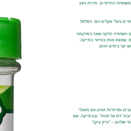
גלי הינו תבלין שנוצר מפירותיו של עץ Pimenta diocica ממשפחת ההדסיים. פירות העץ
אחרים בעלי אקלים חם. הפלפל
פתם השחורה הדקה שונה במרקמה
ס, שמצא אותו באיזור ג'מייקה,
ש יקר בימים ההם.
ים ומרינדות וטחון עם מאכלי
ובת "רס על חנות", ובג'מייקה, שם
י שלהם – "ג'רק ציקן".