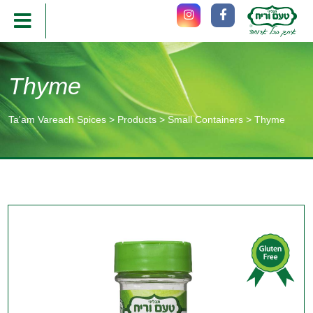
Thyme
Ta'am Vareach Spices
>
Products
>
Small Containers
>
Thyme
תוכן
מרכזי