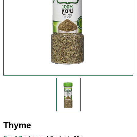
Thyme