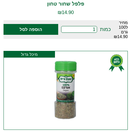
פלפל שחור טחון
₪
14.90
מחיר
ל100
כמות
הוספה לסל
גרם
₪14.90
מיכל גדול