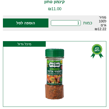
קינמון טחון
₪
11.00
מחיר
ל100
כמות
הוספה לסל
גרם
₪12.22
מיכל גדול