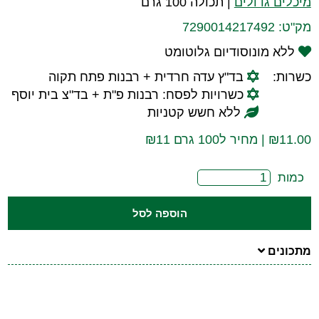
מיכלים גדולים
|
תכולה 100 גרם
מק"ט:
7290014217492
ללא מונוסודיום גלוטומט
כשרות:
בד"ץ עדה חרדית + רבנות פתח תקוה
כשרויות לפסח: רבנות פ"ת + בד"צ בית יוסף
ללא חשש קטניות
11.00
₪
| מחיר ל100 גרם ₪11
כמות
הוספה לסל
מתכונים