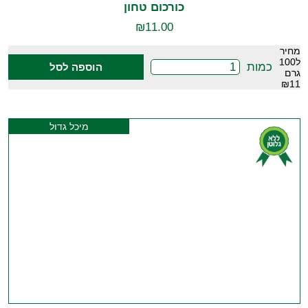
כורכום טחון
₪
11.00
מחיר
ל100
כמות
הוספה לסל
גרם
₪11
מיכל גדול