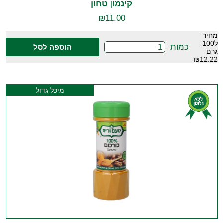
קינמון טחון
₪
11.00
מחיר
ל100
כמות
הוספה לסל
גרם
₪12.22
מיכל גדול