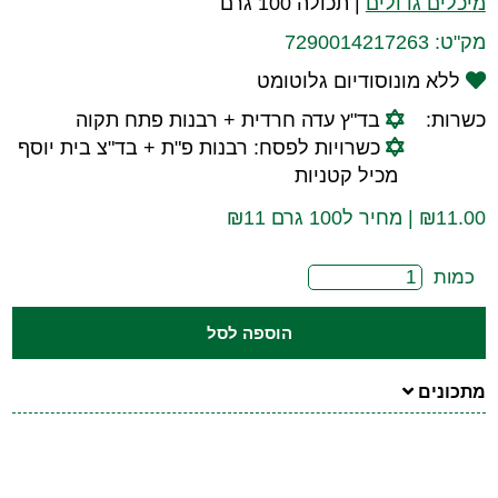
מיכלים גדולים
|
תכולה 100 גרם
מק"ט:
7290014217263
ללא מונוסודיום גלוטומט
כשרות:
בד"ץ עדה חרדית + רבנות פתח תקוה
כשרויות לפסח: רבנות פ"ת + בד"צ בית יוסף
מכיל קטניות
11.00
₪
| מחיר ל100 גרם ₪11
כמות
הוספה לסל
מתכונים