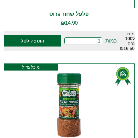
פלפל שחור גרוס
₪
14.90
מחיר
ל100
כמות
הוספה לסל
גרם
₪16.50
מיכל גדול