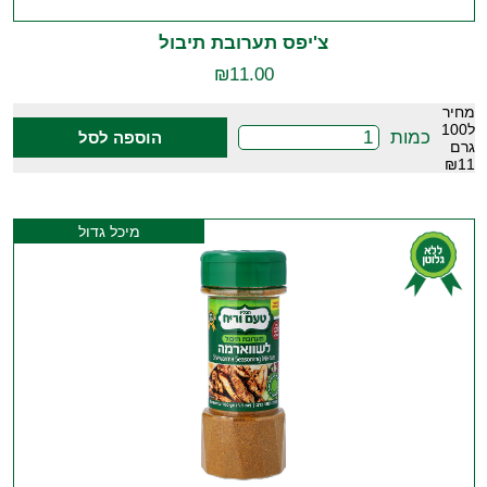
צ'יפס תערובת תיבול
₪
11.00
מחיר
ל100
כמות
הוספה לסל
גרם
₪11
מיכל גדול