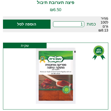
פיצה תערובת תיבול
₪
6.50
מחיר
ל100
כמות
הוספה לסל
גרם
₪8.13
שקית