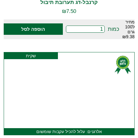
קרנבל-דג תערובת תיבול
₪
7.50
מחיר
ל100
כמות
הוספה לסל
גרם
₪9.38
שקית
אלרגנים: עלול להכיל עקבות שומשום