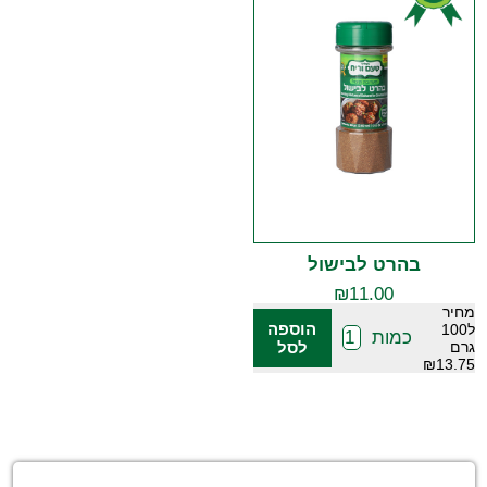
בהרט לבישול
₪
11.00
מחיר
הוספה
ל100
כמות
גרם
לסל
₪13.75