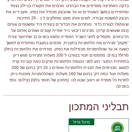
בדקה האחרונה מוסיפים את הבהרט. מכסים את הקערה בניילון נצמד
ומתפיחים במשך כשעתיים או עד שהבצק מכפיל את נפחו. מעבירים את
הבצק למשטח עבודה, לשים אותו מעט ומחלקים ל כ - 25 חתיכות
שיגולגלו לצורת כדור. פותחים את הכדורים בעזרת היד ומשטחים אותם
(כמו שעושים קדה). מכינים ריבועי נייר אפייה קטנים ושמים אותם על
הריבועים. מקפלים לחצי כשנייר האפייה נמצא בפנים כך שתיווצר צורת
"פקמן" מניחים את הלחמניות בתבנית, מכסים במגבת ומתפיחים למשך
כשעה או עד שהלחמניות מכפילות את נפחן. מורחים את הלחמניות בחלב
מדולל במים. מחממים תנור בטורבו ל 200 מעלות ומניחים מגש ריק
בתחתית התנור. רגע לפני הכנסת הלחמניות זורקים כמה קוביות קרח
למגש. מכניסים את תבנית הלחמניות ואופים כ 10 דק' בחום של 200
מעלות ועוד כמה דק' בחום של 160 מעלות. כשהלחמניות מוכנות ניתן
למרוח כל ממרח או רוטב שבא לנו. (מתכון של תומר בלס) (צילום: נופר
בוגנים)
תבליני המתכון
מיכל גדול