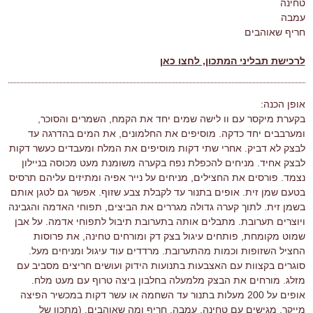
טחינה
עמבה
חריף שאוהבים
לרכישת תבליני המתכון, לחצו כאן
אופן הכנה:
בקערת מיקסר עם וו לישה שמים יחד את הקמח, השמרים והסוכר,
ומערבבים יחד כדקה. מוסיפים את החלמונים, את המים בהדרגה עד
לבצק לא דביק. אחרי שתי דקות מוסיפים את המלח ומעבדים כעשר דקות
לבצק אחיד. מניחים להכפלת נפח בקערה משומנת מעט מכוסה בניילון
נצמד. פורסים את החצילים, מניחים על נייר אפיה ומתיזים עליהם תרסיס
בטעם שמן זית. אופים בתנור עד לקבלת צבע שזוף. אפשר גם לטגן אותם
בשמן זית. לתוך קערה גדולה מגררים את הביצים, תפוחי האדמה והגבינה
ויוצרים תערובת. מתבלים אותה בתערובת תיבול לתפוחי אדמה. על אבן
שמוט מקומחת, פותחים עיגול בצק דק ומורחים טחינה, את פרוסות
החציל השזופות וכמות מהתערובת. מרדדים עוד עיגול ומניחים מעל.
סוגרים בקצוות עם האצבעות בתנועות הידוק ועושים חריצים מסביב עם
מזלג. מורחים את הבצק מלמעלה בחלבון ביצה טרוף עם מעט מלח.
אופים על 200 מעלות בתנור עד השחמה או עשר דקות במכשיר הפיצה
מייקר. מגישים עם טחינה, עמבה, חריף ומה שאוהבים. (מתכון של