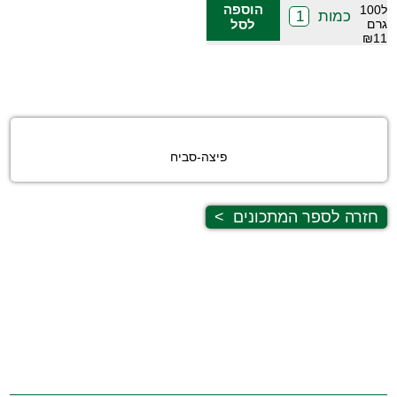
הוספה
ל100
כמות
גרם
לסל
₪11
פיצה-סביח
חזרה לספר המתכונים
>