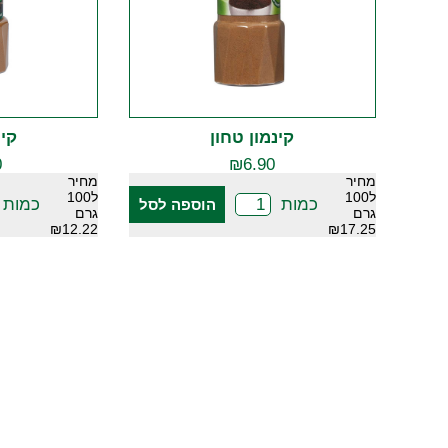
קינמון טחון
קינ
0
₪
6.90
מחיר
מחיר
ל100
ל100
כמות
כמות
הוספה לסל
גרם
גרם
₪12.22
₪17.25