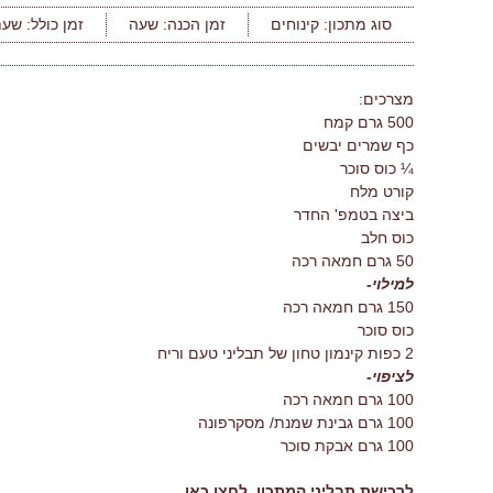
סוג מתכון:
קינוחים
זמן הכנה:
שעה
זמן כולל:
שעת
מצרכים:
500 גרם קמח
כף שמרים יבשים
¼ כוס סוכר
קורט מלח
ביצה בטמפ' החדר
כוס חלב
50 גרם חמאה רכה
למילוי-
150 גרם חמאה רכה
כוס סוכר
2 כפות קינמון טחון של תבליני טעם וריח
לציפוי-
100 גרם חמאה רכה
100 גרם גבינת שמנת/ מסקרפונה
100 גרם אבקת סוכר
לרכישת תבליני המתכון, לחצו כאן