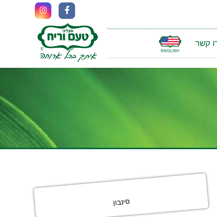
ו קשר
סינבון