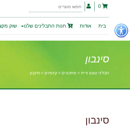
0
חפשו
מוצרים
פתור
בית
אודות
חנות התבלינים שלנו
שוק מקצו
פתיחת
פריט
גישות
סינבון
תבליני טעם וריח
>
מתכונים
>
קינוחים
>
סינבון
וכן
רכזי
סינבון