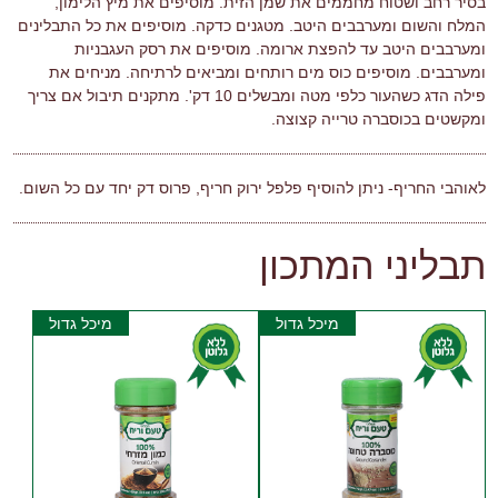
בסיר רחב ושטוח מחממים את שמן הזית. מוסיפים את מיץ הלימון,
המלח והשום ומערבבים היטב. מטגנים כדקה. מוסיפים את כל התבלינים
ומערבבים היטב עד להפצת ארומה. מוסיפים את רסק העגבניות
ומערבבים. מוסיפים כוס מים רותחים ומביאים לרתיחה. מניחים את
פילה הדג כשהעור כלפי מטה ומבשלים 10 דק'. מתקנים תיבול אם צריך
ומקשטים בכוסברה טרייה קצוצה.
לאוהבי החריף- ניתן להוסיף פלפל ירוק חריף, פרוס דק יחד עם כל השום.
תבליני המתכון
מיכל גדול
מיכל גדול