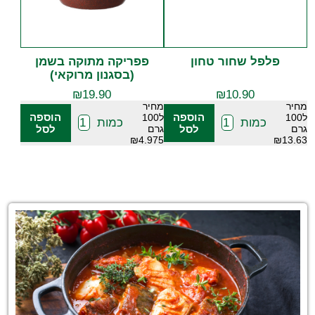
פלפל שחור טחון
פפריקה מתוקה בשמן
(בסגנון מרוקאי)
₪
19.90
₪
10.90
מחיר
מחיר
הוספה
הוספה
ל100
ל100
כמות
כמות
גרם
לסל
גרם
לסל
₪4.975
₪13.63