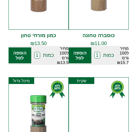
כוסברה טחונה
כמון מזרחי טחון
₪
13.50
₪
11.00
מחיר
מחיר
הוספה
הוספה
ל100
ל100
כמות
כמות
גרם
לסל
גרם
לסל
₪13.5
₪15.7
שקית
מיכל גדול