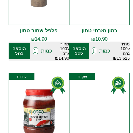
כמון מזרחי טחון
פלפל שחור טחון
₪
14.90
₪
10.90
מחיר
מחיר
הוספה
הוספה
ל100
ל100
כמות
כמות
גרם
לסל
גרם
לסל
₪14.90
₪13.625
שקית
שונות