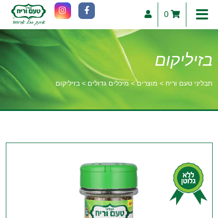
0
בזיליקום
תבליני טעם וריח
>
מוצרים
>
מיכלים גדולים
>
בזיליקום
וכן
רכזי