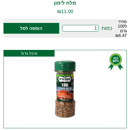
מלח לימון
₪
11.00
מחיר
ל100
כמות
הוספה לסל
גרם
₪6.47
מיכל גדול