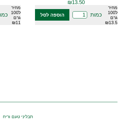
₪
13.50
מחיר
מחיר
ל100
ל100
כמות
כמו
הוספה לסל
גרם
גרם
₪11
₪13.5
תבליני טעם וריח