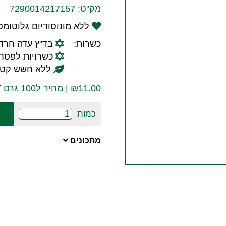
מק"ט:
7290014217157
ללא מונוסודיום גלוטומט
כשרות:
בד"ץ עדה חרד
כשרויות לפסח:
ללא חשש קטנ
11.00
₪
| מחיר ל100 גרם ₪9.17
כמות
מתכונים