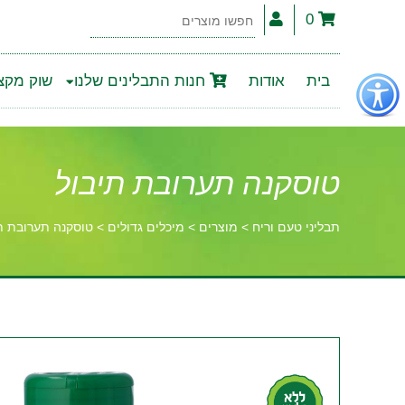
0
חפשו
מוצרים
פתור
בית
אודות
חנות התבלינים שלנו
שוק מקצו
פתיחת
פריט
גישות
טוסקנה תערובת תיבול
תבליני טעם וריח
>
מוצרים
>
מיכלים גדולים
>
טוסקנה תערובת ת
וכן
רכזי