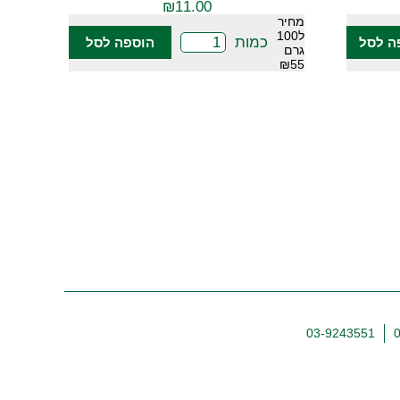
₪
11.00
מחיר
ל100
כמות
ה לסל
הוספה לסל
גרם
₪55
03-9243551