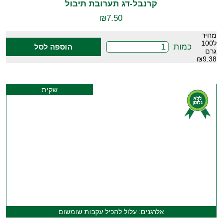
קרנבל-דג תערובת תיבול
₪
7.50
מחיר
ל100
כמות
הוספה לסל
גרם
₪9.38
שקית
אלרגנים: עלול להכיל עקבות שומשום