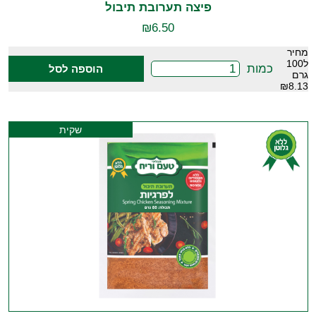
פיצה תערובת תיבול
₪
6.50
מחיר
ל100
כמות
הוספה לסל
גרם
₪8.13
שקית